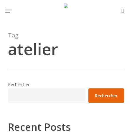
Skip
Menu
to
sea
main
content
Tag
atelier
Rechercher
Rechercher
Recent Posts